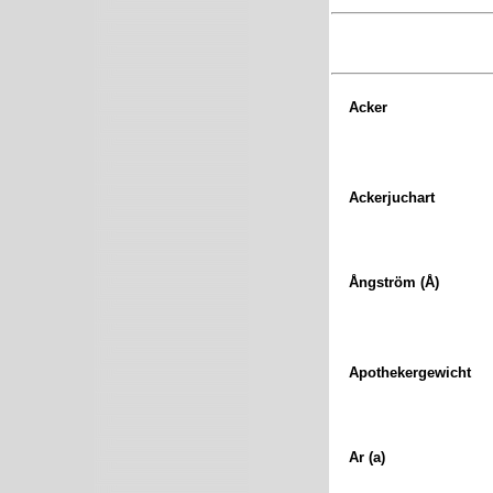
Acker
Ackerjuchart
Ångström (Å)
Apothekergewicht
Ar (a)