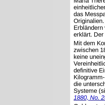
Maria There
einheitlich
das Messpa
Originalien
Erbländern 
erklärt. De
Mit dem Kon
zwischen 1
keine unei
Vereinheitl
definitive 
Kilogramm-
die untersc
Systeme (s
1880, No. 2