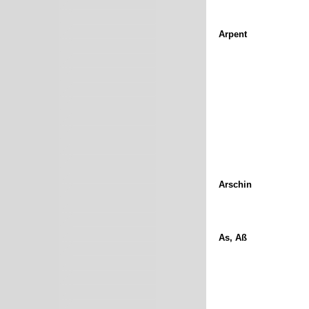
Arpent
Arschin
As, Aß