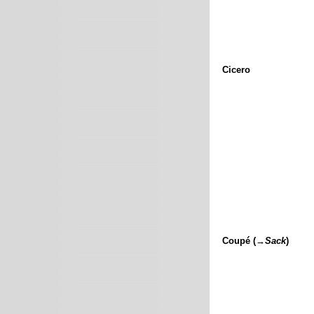
Cicero
Coupé (→
Sack
)