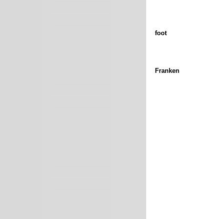
foot
Franken