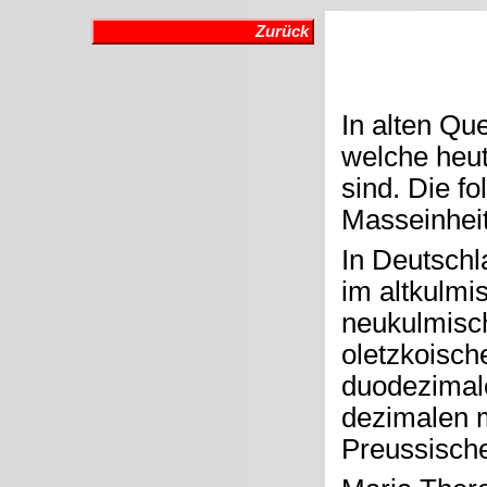
Zurück
In alten Qu
welche heut
sind. Die fo
Masseinhei
In Deutschl
im altkulmi
neukulmisc
oletzkoisch
duodezimal
dezimalen 
Preussisch