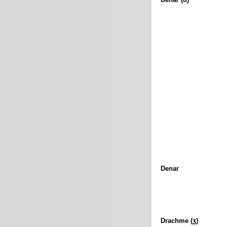
Denar
Drachme (ʒ)