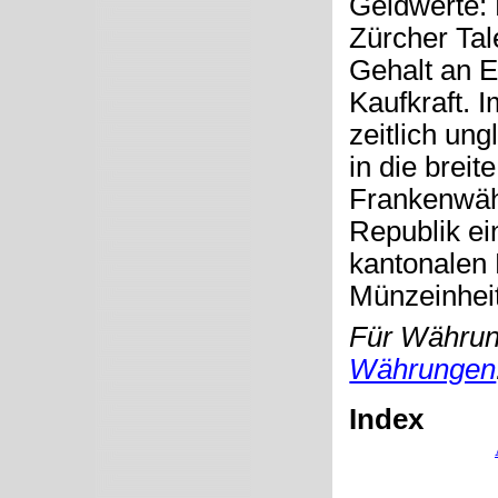
Geldwerte: 
Zürcher Tal
Gehalt an E
Kaufkraft. 
zeitlich un
in die brei
Frankenwäh
Republik ei
kantonalen
Münzeinheit
Für Währung
Währungen
Index