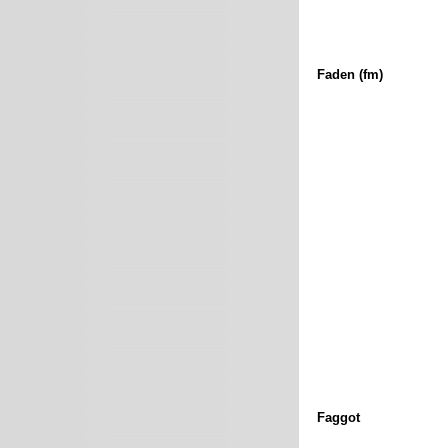
Faden (fm)
Faggot