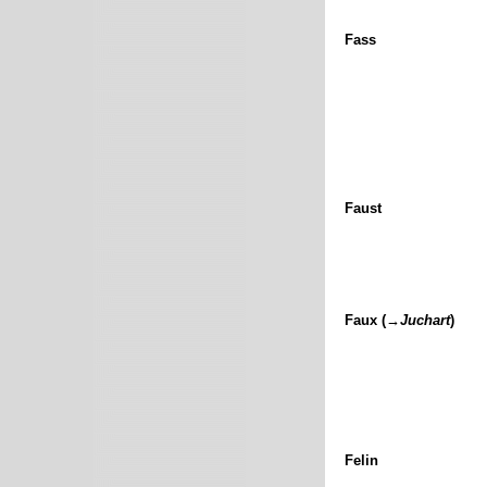
Fass
Faust
Faux (→
Juchart
)
Felin