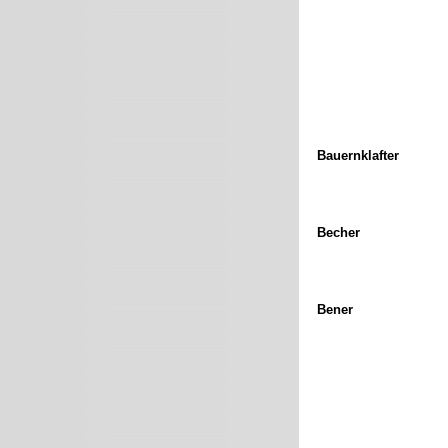
Bauernklafter
Becher
Bener