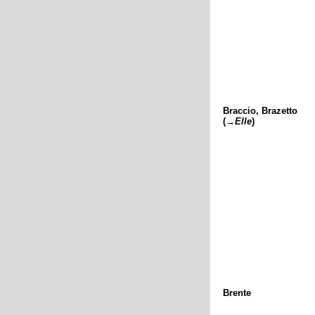
Braccio, Brazetto
(→
Elle
)
Brente