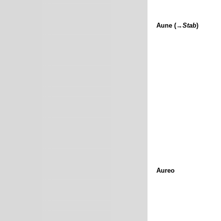
Aune (→
Stab
)
Aureo