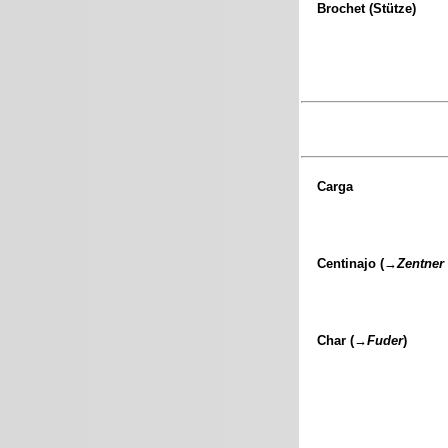
Brochet (Stütze)
Carga
Centinajo (→
Zentner
Char (→
Fuder
)