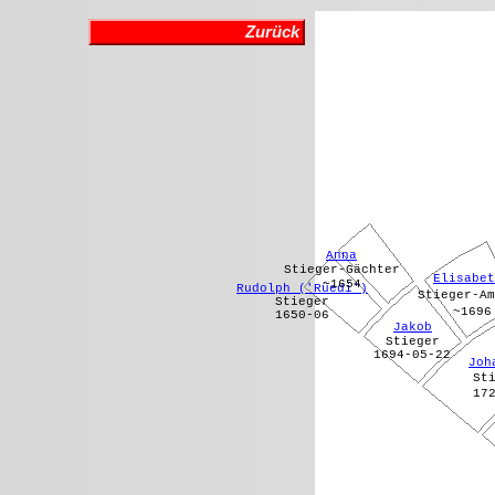
Zurück
Anna
Stieger-Gächter
Elisabet
~1654
Rudolph ('Rüedi')
Stieger-Am
Stieger
~1696
1650-06
Jakob
Stieger
1694-05-22
Joh
St
17