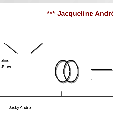
*** Jacqueline André
eline
-Bluet
?
Jacky André