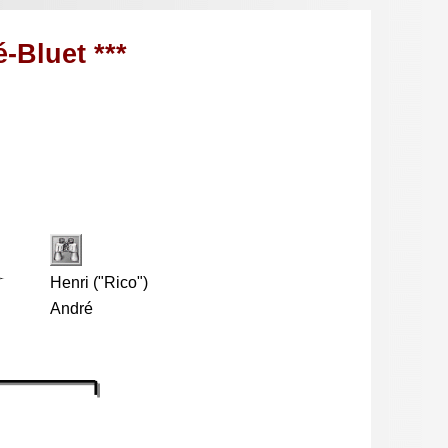
-Bluet ***
Henri ("Rico")
André