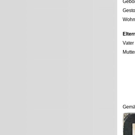
Gebo
Gest
Wohno
Elter
Vater
Mutte
Gemäs