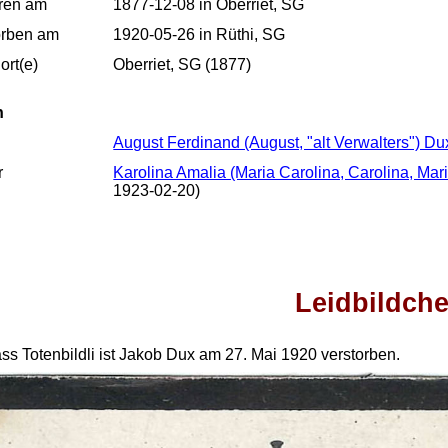
ren am
1877-12-08 in Oberriet, SG
orben am
1920-05-26 in Rüthi, SG
rt(e)
Oberriet, SG (1877)
n
August Ferdinand (August, "alt Verwalters") Du
r
Karolina Amalia (Maria Carolina, Carolina, Mar
1923-02-20)
Leidbildch
s Totenbildli ist Jakob Dux am 27. Mai 1920 verstorben.