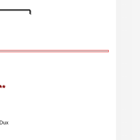
**
 Dux