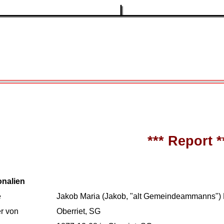
*** Report *
onalien
e
Jakob Maria (Jakob, "alt Gemeindeammanns")
r von
Oberriet, SG