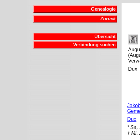
Genealogie
Zurück
Übersicht
Verbindung suchen
Augu
(Augu
Verwa
Dux
Jakob
Geme
Dux
* Sa,
† Mi,