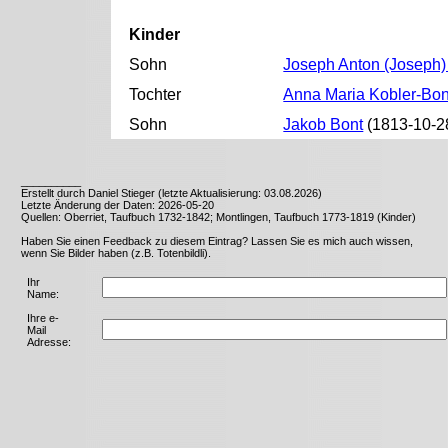
Kinder
Sohn
Joseph Anton (Joseph)
Tochter
Anna Maria Kobler-Bon
Sohn
Jakob Bont
(1813-10-28
__________
Erstellt durch Daniel Stieger (letzte Aktualisierung: 03.08.2026)
Letzte Änderung der Daten: 2026-05-20
Quellen: Oberriet, Taufbuch 1732-1842; Montlingen, Taufbuch 1773-1819 (Kinder)
Haben Sie einen Feedback zu diesem Eintrag? Lassen Sie es mich auch wissen,
wenn Sie Bilder haben (z.B. Totenbildli).
Ihr
Name:
Ihre e-
Mail
Adresse: