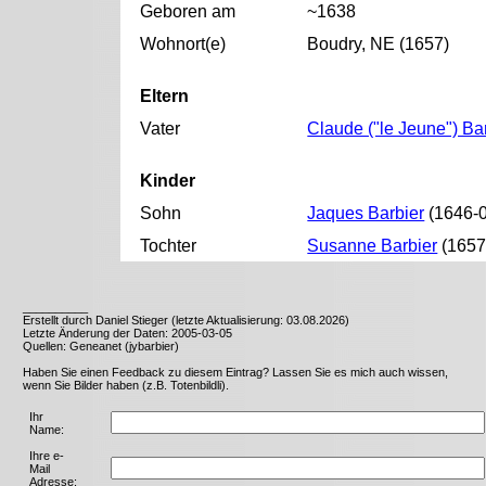
Geboren am
~1638
Wohnort(e)
Boudry, NE (1657)
Eltern
Vater
Claude ("le Jeune") Ba
Kinder
Sohn
Jaques Barbier
(1646-
Tochter
Susanne Barbier
(1657
__________
Erstellt durch Daniel Stieger (letzte Aktualisierung: 03.08.2026)
Letzte Änderung der Daten: 2005-03-05
Quellen: Geneanet (jybarbier)
Haben Sie einen Feedback zu diesem Eintrag? Lassen Sie es mich auch wissen,
wenn Sie Bilder haben (z.B. Totenbildli).
Ihr
Name:
Ihre e-
Mail
Adresse: