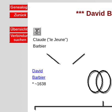
Genealogie
*** David B
Zurück
Übersicht
Verbindung
Claude ("le Jeune")
suchen
Barbier
David
Barbier
* ~1638