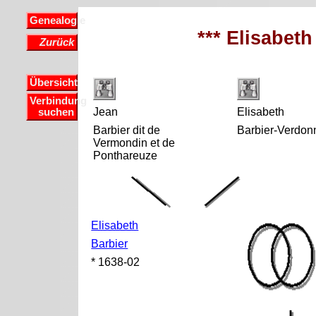
Genealogie
*** Elisabeth
Zurück
Übersicht
Verbindung
Jean
Elisabeth
suchen
Barbier dit de
Barbier-Verdon
Vermondin et de
Ponthareuze
Elisabeth
Barbier
* 1638-02