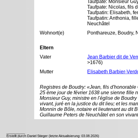
Taufpate: Monsieur Guy,
Taufpate: Nicolas, fils 
Taufpatin: Elisabeth, 
Taufpatin: Anthonia, fil
Neuchâtel
Wohnort(e)
Ponthareuze, Boudry, 
Eltern
Vater
Jean Barbier dit de Ve
>1676)
Mutter
Elisabeth Barbier-Verd
Registres de Boudry: «Jean, fils d'honorable C
25 ème jour de février 1638 une sienne fille
Monsieur Guy, ministre en l'église de Boudry e
vivant, juré en la justice du dit lieu; et les 
Monnin de Bôle, notaire et lieutenant au dit Bo
Guillaume Peters de Neuchâtel en son vivant 
__________
Erstellt durch Daniel Stieger (letzte Aktualisierung: 03.08.2026)