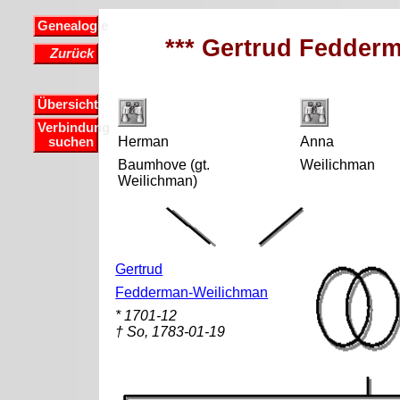
Genealogie
*** Gertrud Fedder
Zurück
Übersicht
Verbindung
Herman
Anna
suchen
Baumhove (gt.
Weilichman
Weilichman)
Gertrud
Fedderman-Weilichman
* 1701-12
† So, 1783-01-19