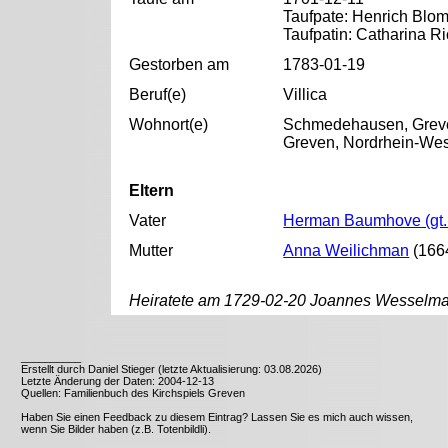
Taufpate: Henrich Blo
Taufpatin: Catharina R
Gestorben am
1783-01-19
Beruf(e)
Villica
Wohnort(e)
Schmedehausen, Greve
Greven, Nordrhein-Wes
Eltern
Vater
Herman Baumhove (gt.
Mutter
Anna Weilichman
(166
Heiratete am 1729-02-20 Joannes Wesselm
__________
Erstellt durch Daniel Stieger (letzte Aktualisierung: 03.08.2026)
Letzte Änderung der Daten: 2004-12-13
Quellen: Familienbuch des Kirchspiels Greven
Haben Sie einen Feedback zu diesem Eintrag? Lassen Sie es mich auch wissen,
wenn Sie Bilder haben (z.B. Totenbildli).