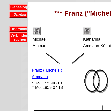
Genealogie
*** Franz ("Miche
Zurück
Übersicht
Verbindung
Michael
Katharina
suchen
Ammann
Ammann-Kühni
Franz ("Michels")
Ammann
* Do, 1779-08-19
† Mo, 1859-07-18