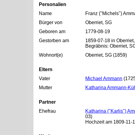
Personalien
Name
Franz ("Michels") Am
Bürger von
Oberriet, SG
Geboren am
1779-08-19
Gestorben am
1859-07-18 in Oberriet
Begräbnis: Oberriet, S
Wohnort(e)
Oberriet, SG (1859)
Eltern
Vater
Michael Ammann
(1725
Mutter
Katharina Ammann-Kü
Partner
Ehefrau
Katharina ("Karlis") 
03)
Hochzeit am 1809-11-