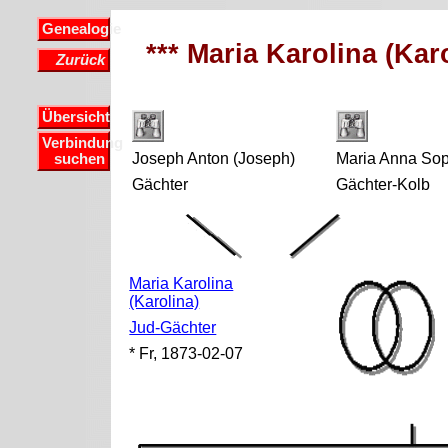
Genealogie
*** Maria Karolina (Kar
Zurück
Übersicht
Verbindung
Joseph Anton (Joseph)
Maria Anna So
suchen
Gächter
Gächter-Kolb
Maria Karolina
(Karolina)
Jud-Gächter
* Fr, 1873-02-07