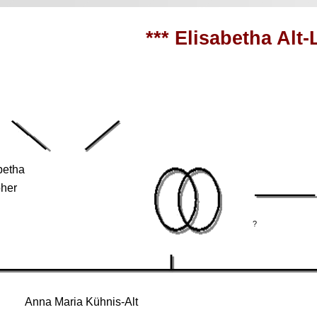
*** Elisabetha Alt-
betha
oher
?
Anna Maria Kühnis-Alt