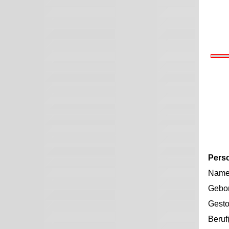
Pers
Nam
Gebo
Gest
Beruf