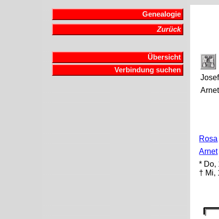
Genealogie
Zurück
Übersicht
Verbindung suchen
Jose
Arne
Rosa
Arnet
* Do,
† Mi,