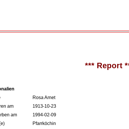
*** Report *
onalien
e
Rosa Arnet
ren am
1913-10-23
orben am
1994-02-09
(e)
Pfarrköchin