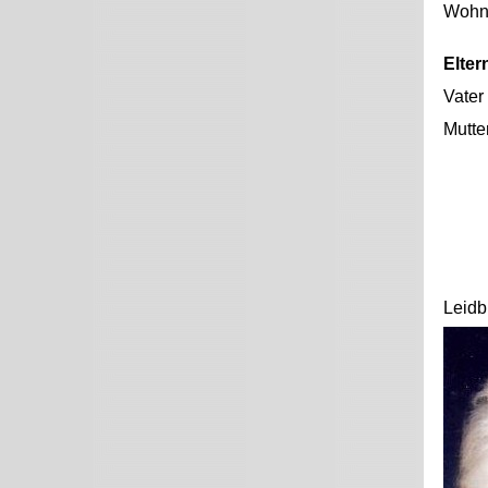
Wohno
Elter
Vater
Mutte
Leidb