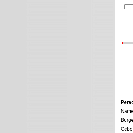
Pers
Nam
Bürge
Gebo