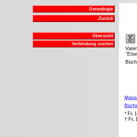
Genealogie
Zurück
Übersicht
Verbindung suchen
Valen
"Else
Büch
Maria
Büch
* Fr,
† Fr,