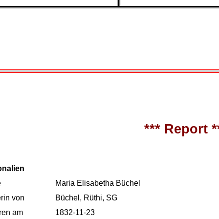
*** Report *
onalien
e
Maria Elisabetha Büchel
rin von
Büchel, Rüthi, SG
ren am
1832-11-23