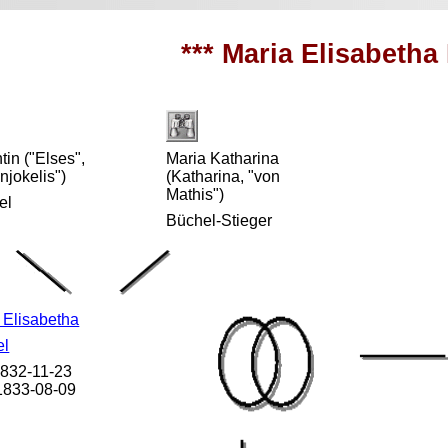
*** Maria Elisabetha
tin ("Elses",
Maria Katharina
njokelis")
(Katharina, "von
Mathis")
el
Büchel-Stieger
 Elisabetha
el
 1832-11-23
 1833-08-09