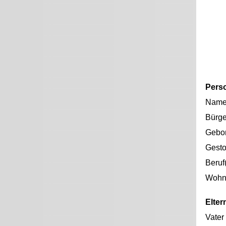
Pers
Nam
Bürge
Gebo
Gest
Beruf
Wohno
Elter
Vater