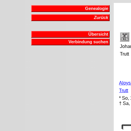
Genealogie
Zurück
Übersicht
Verbindung suchen
Joha
Trutt
Aloys
Trutt
* So,
† Sa,