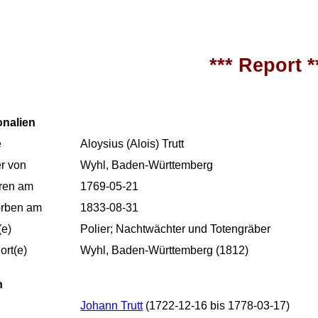
*** Report *
onalien
e
Aloysius (Alois) Trutt
r von
Wyhl, Baden-Württemberg
ren am
1769-05-21
orben am
1833-08-31
(e)
Polier; Nachtwächter und Totengräber
rt(e)
Wyhl, Baden-Württemberg (1812)
n
Johann Trutt
(1722-12-16 bis 1778-03-17)