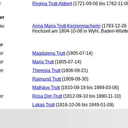
r
Regina Trutt-Abbert
(1721-09-06 bis 1762-11-0
er
au
Anna Maria Trutt-Kerzenmacherin
(1783-12-26 
Hochzeit am 1804-10-08 in Wyhl, Baden-Würt
er
er
Magdalena Trutt
(1805-07-14)
er
Maria Trutt
(1805-07-14)
er
Theresia Trutt
(1806-09-21)
Raimund Trutt
(1809-08-30)
Mathäus Trutt
(1810-09-18 bis 1869-03-06)
er
Rosa Dirr-Trutt
(1812-09-10 bis 1890-11-10)
Lukas Trutt
(1816-10-06 bis 1849-01-09)