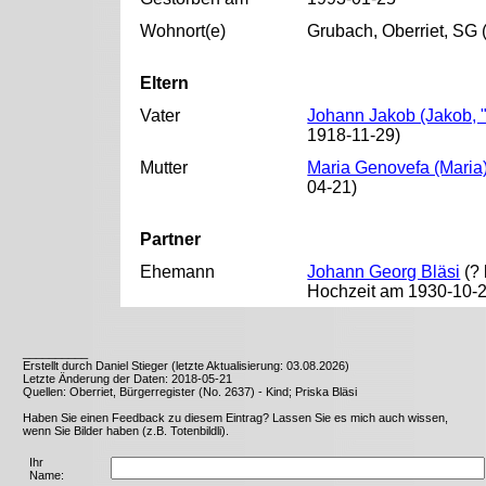
Wohnort(e)
Grubach, Oberriet, SG 
Eltern
Vater
Johann Jakob (Jakob, "
1918-11-29)
Mutter
Maria Genovefa (Maria
04-21)
Partner
Ehemann
Johann Georg Bläsi
(? 
Hochzeit am 1930-10-2
__________
Erstellt durch Daniel Stieger (letzte Aktualisierung: 03.08.2026)
Letzte Änderung der Daten: 2018-05-21
Quellen: Oberriet, Bürgerregister (No. 2637) - Kind; Priska Bläsi
Haben Sie einen Feedback zu diesem Eintrag? Lassen Sie es mich auch wissen,
wenn Sie Bilder haben (z.B. Totenbildli).
Ihr
Name: