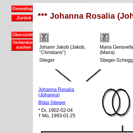
Genealogie
*** Johanna Rosalia (Joh
Zurück
Übersicht
Verbindung
Johann Jakob (Jakob,
Maria Genovef
suchen
"Christians")
(Maria)
Stieger
Stieger-Schegg
Johanna Rosalia
(Johanna)
Bläsi-Stieger
* Di, 1902-02-04
† Mo, 1993-01-25