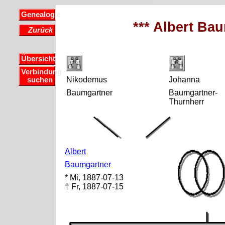
Genealogie
*** Albert Bau
Zurück
Übersicht
Verbindung
Nikodemus
Johanna
suchen
Baumgartner
Baumgartner-
Thurnherr
Albert
Baumgartner
* Mi, 1887-07-13
† Fr, 1887-07-15