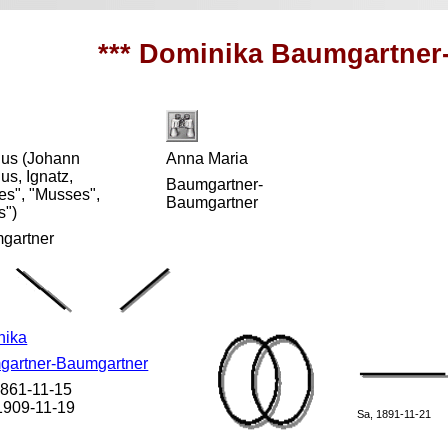
*** Dominika Baumgartner
ius (Johann
Anna Maria
ius, Ignatz,
Baumgartner-
es", "Musses",
Baumgartner
s")
gartner
nika
gartner-Baumgartner
 1861-11-15
 1909-11-19
Sa, 1891-11-21