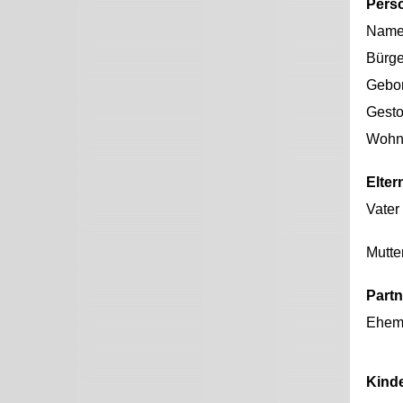
Pers
Nam
Bürge
Gebo
Gest
Wohno
Elter
Vater
Mutte
Partn
Ehem
Kind