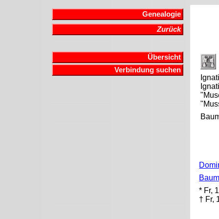
Genealogie
Zurück
Übersicht
Verbindung suchen
Ignat
Ignat
"Mus
"Mus
Baum
Domi
Baum
* Fr,
† Fr,