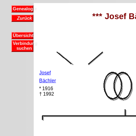
Genealogie
*** Josef B
Zurück
Übersicht
Verbindung
suchen
Josef
Bächler
* 1916
† 1992