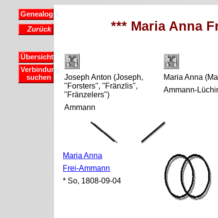
Genealogie
*** Maria Anna 
Zurück
Übersicht
Verbindung
Joseph Anton (Joseph,
Maria Anna (Ma
suchen
"Forsters", "Fränzlis",
Ammann-Lüchi
"Fränzelers")
Ammann
Maria Anna
Frei-Ammann
* So, 1808-09-04