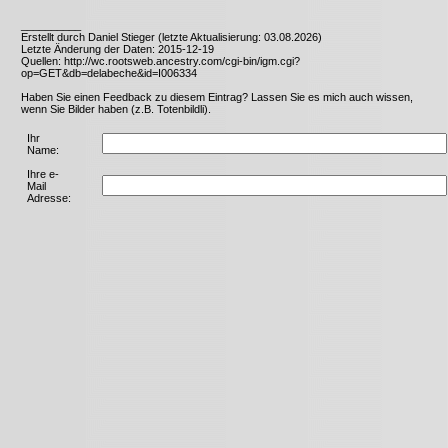
__________
Erstellt durch Daniel Stieger (letzte Aktualisierung: 03.08.2026)
Letzte Änderung der Daten: 2015-12-19
Quellen: http://wc.rootsweb.ancestry.com/cgi-bin/igm.cgi?
op=GET&db=delabeche&id=I006334
Haben Sie einen Feedback zu diesem Eintrag? Lassen Sie es mich auch wissen,
wenn Sie Bilder haben (z.B. Totenbildli).
Ihr
Name:
Ihre e-
Mail
Adresse: