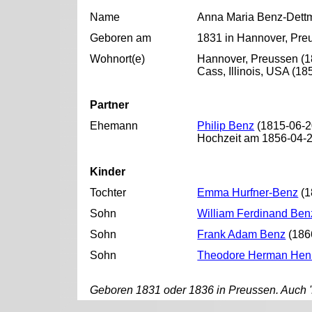
Name
Anna Maria Benz-Dett
Geboren am
1831 in Hannover, Pre
Wohnort(e)
Hannover, Preussen (18
Cass, Illinois, USA (18
Partner
Ehemann
Philip Benz
(1815-06-2
Hochzeit am 1856-04-2
Kinder
Tochter
Emma Hurfner-Benz
(1
Sohn
William Ferdinand Ben
Sohn
Frank Adam Benz
(186
Sohn
Theodore Herman Hen
Geboren 1831 oder 1836 in Preussen. Auch 'D