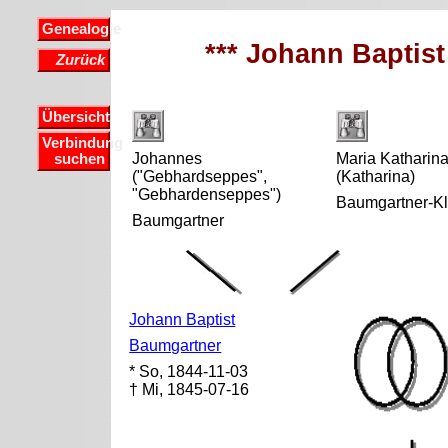
Genealogie
*** Johann Baptis
Zurück
Übersicht
Verbindung
Johannes
Maria Katharin
suchen
("Gebhardseppes",
(Katharina)
"Gebhardenseppes")
Baumgartner-Kl
Baumgartner
Johann Baptist
Baumgartner
* So, 1844-11-03
† Mi, 1845-07-16