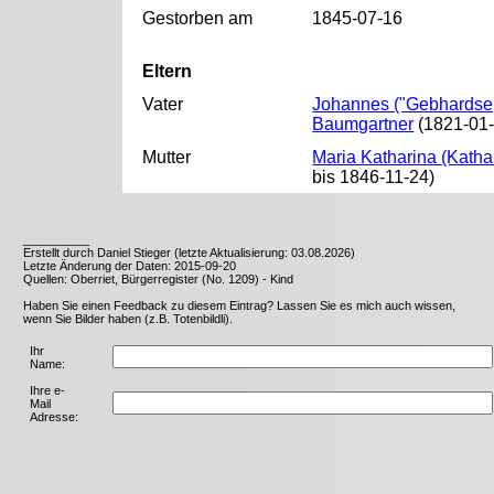
Gestorben am
1845-07-16
Eltern
Vater
Johannes ("Gebhardse
Baumgartner
(1821-01-
Mutter
Maria Katharina (Katha
bis 1846-11-24)
__________
Erstellt durch Daniel Stieger (letzte Aktualisierung: 03.08.2026)
Letzte Änderung der Daten: 2015-09-20
Quellen: Oberriet, Bürgerregister (No. 1209) - Kind
Haben Sie einen Feedback zu diesem Eintrag? Lassen Sie es mich auch wissen,
wenn Sie Bilder haben (z.B. Totenbildli).
Ihr
Name:
Ihre e-
Mail
Adresse: