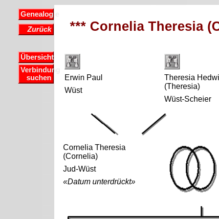
Genealogie
*** Cornelia Theresia (
Zurück
Übersicht
Verbindung
Erwin Paul
Theresia Hedw
suchen
(Theresia)
Wüst
Wüst-Scheier
Cornelia Theresia
(Cornelia)
Jud-Wüst
«Datum unterdrückt»