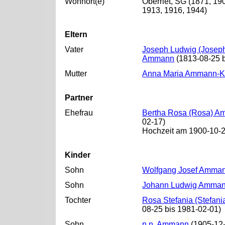
Wohnort(e)
Oberriet, SG (1871, 19
1913, 1916, 1944)
Eltern
Vater
Joseph Ludwig (Joseph
Ammann
(1813-08-25 b
Mutter
Anna Maria Ammann-K
Partner
Ehefrau
Bertha Rosa (Rosa) A
02-17)
Hochzeit am 1900-10-20
Kinder
Sohn
Wolfgang Josef Amma
Sohn
Johann Ludwig Amma
Tochter
Rosa Stefania (Stefan
08-25 bis 1981-02-01)
Sohn
n.n. Ammann
(1905-12-