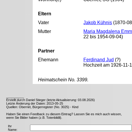
Eltern
Vater
Jakob Kühnis
(1870-08
Mutter
Maria Magdalena Emm
22 bis 1954-09-04)
Partner
Ehemann
Ferdinand Jud
(?)
Hochzeit am 1926-11-13
Heimatschein No. 3399.
__________
Erstellt durch Daniel Stieger (letzte Aktualisierung: 03.08.2026)
Letzte Änderung der Daten: 2013-05-25
Quellen: Oberriet, Bürgerregister (No. 3025) - Kind
Haben Sie einen Feedback zu diesem Eintrag? Lassen Sie es mich auch wissen,
wenn Sie Bilder haben (z.B. Totenbildli).
Ihr
Name: