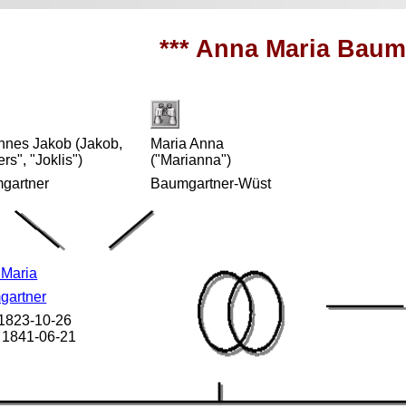
*** Anna Maria Baumg
nnes Jakob (Jakob,
Maria Anna
ers", "Joklis")
("Marianna")
gartner
Baumgartner-Wüst
 Maria
gartner
 1823-10-26
 1841-06-21