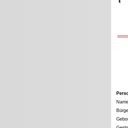
Pers
Nam
Bürge
Gebo
Gest