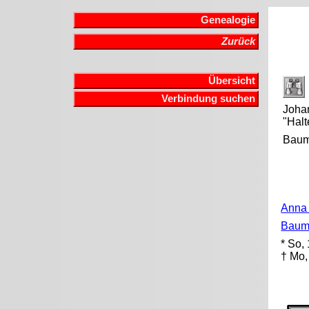
Genealogie
Zurück
Übersicht
Verbindung suchen
Joha
"Halt
Baum
Anna
Baum
* So,
† Mo,