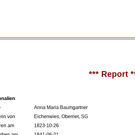
*** Report *
onalien
e
Anna Maria Baumgartner
rin von
Eichenwies, Oberriet, SG
ren am
1823-10-26
orben am
1841-06-21