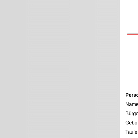
Pers
Nam
Bürge
Gebo
Taufe