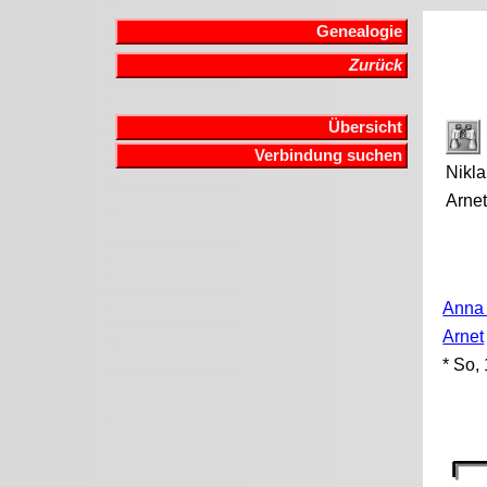
Genealogie
Zurück
Übersicht
Verbindung suchen
Nikl
Arne
Anna
Arnet
* So,