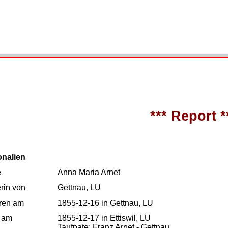
*** Report *
onalien
e
Anna Maria Arnet
rin von
Gettnau, LU
ren am
1855-12-16 in Gettnau, LU
 am
1855-12-17 in Ettiswil, LU
Taufpate: Franz Arnet - Gettnau