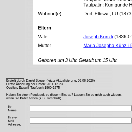
Taufpatin: Kunigunde Hi
Wohnort(e)
Dorf, Ettiswil, LU (1873
Eltern
Vater
Joseph Künzli
(1836-0
Mutter
Maria Josepha Künzli-
Geboren um 3 Uhr. Getauft um 15 Uhr.
__________
Erstellt durch Daniel Stieger (letzte Aktualisierung: 03.08.2026)
Letzte Änderung der Daten: 2011-12-23
Quellen: Ettiswil, Taufbuch 1860-1875
Haben Sie einen Feedback zu diesem Eintrag? Lassen Sie es mich auch wissen,
wenn Sie Bilder haben (z.B. Totenbildli).
Ihr
Name:
Ihre e-
Mail
Adresse: