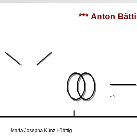
*** Anton Bätti
n
g
⚭ ?
Maria Josepha Künzli-Bättig