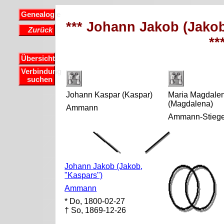
Genealogie
*** Johann Jakob (Jak
Zurück
**
Übersicht
Verbindung
suchen
Johann Kaspar (Kaspar)
Maria Magdale
(Magdalena)
Ammann
Ammann-Stiege
Johann Jakob (Jakob,
"Kaspars")
Ammann
* Do, 1800-02-27
† So, 1869-12-26