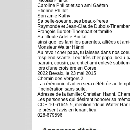
Nicolas Phillot
Caroline Phillot et son ami Gaëtan
Etienne Phillot
Son amie Kathy
Sa belle-soeur et ses beaux-freres
Raymonde et Jean-Claude Dubois-Tinembart 
François Burdet-Tinembart et famille
Sa filleule Arlette Boillat
ainsi que les familles parentes, alliées et a
Monsieur Walter Hänni.
Au revoir cher papa, tu laisses dans nos co
resplendissante. Leur très cher papa, beau-p
parrain, cousin, parent et ami enlevé subitem
lors d'une croisière en Corse.
2022 Bevaix, le 23 mai 2015
Chemin des Vergers 2
La cérémonie d'adieu sera célébrée au temple
l'incinération sans suite.
Adresse de la famille: Christian Hänni, Chem
Les personnes qui désirent honorer sa mémoi
CCP 10-61645-5, mention "deuil Walter Hänni".
le présent avis en tenant lieu.
028-679596