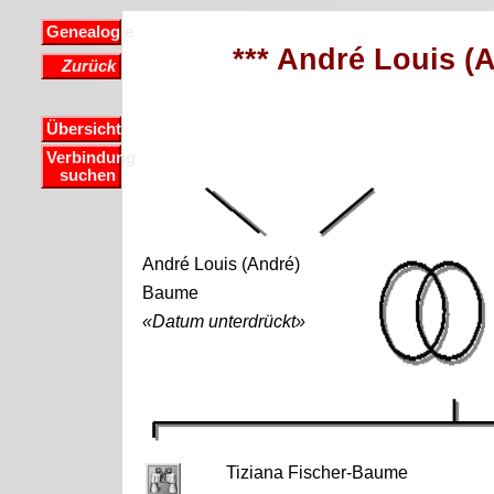
Genealogie
*** André Louis (
Zurück
Übersicht
Verbindung
suchen
André Louis (André)
Baume
«Datum unterdrückt»
Tiziana Fischer-Baume