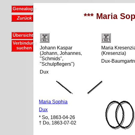
Genealogie
*** Maria Sop
Zurück
Übersicht
Verbindung
Johann Kaspar
Maria Kresenzi
suchen
(Johann, Johannes,
(Kresenzia)
"Schmids",
Dux-Baumgartn
"Schulpflegers")
Dux
Maria Sophia
Dux
* So, 1863-04-26
† Do, 1863-07-02