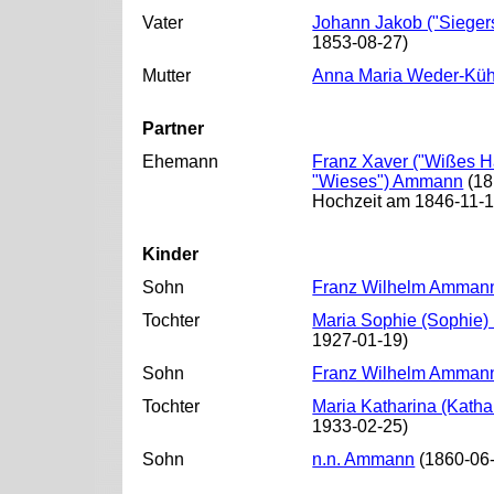
Vater
Johann Jakob ("Sieger
1853-08-27)
Mutter
Anna Maria Weder-Küh
Partner
Ehemann
Franz Xaver ("Wißes H
"Wieses") Ammann
(18
Hochzeit am 1846-11-
Kinder
Sohn
Franz Wilhelm Amman
Tochter
Maria Sophie (Sophie
1927-01-19)
Sohn
Franz Wilhelm Amman
Tochter
Maria Katharina (Kath
1933-02-25)
Sohn
n.n. Ammann
(1860-06-