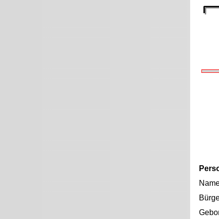
Pers
Nam
Bürge
Gebo