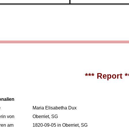
*** Report *
onalien
e
Maria Elisabetha Dux
rin von
Oberriet, SG
ren am
1820-09-05 in Oberriet, SG