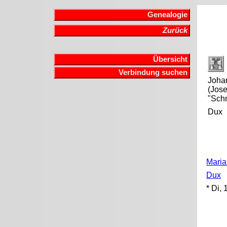
Genealogie
Zurück
Übersicht
Verbindung suchen
Joha
(Jose
"Sch
Dux
Maria
Dux
* Di,