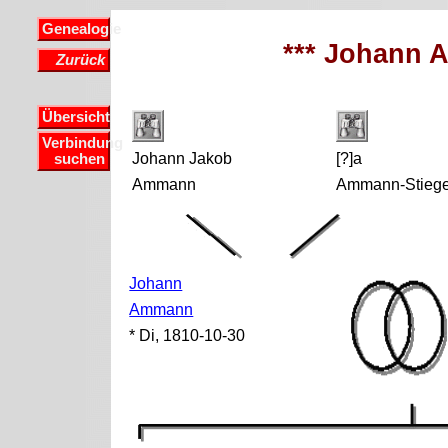
Genealogie
*** Johann 
Zurück
Übersicht
Verbindung
Johann Jakob
[?]a
suchen
Ammann
Ammann-Stiege
Johann
Ammann
* Di, 1810-10-30