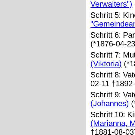
Verwalters")
Schritt 5: Ki
"Gemeindea
Schritt 6: Pa
(*1876-04-2
Schritt 7: Mu
(Viktoria)
(*1
Schritt 8: Va
02-11 †1892-
Schritt 9: Va
(Johannes)
(
Schritt 10: K
(Marianna, M
†1881-08-03