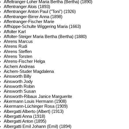
Affeltranger-Loher Maria Bertha (Bertha) (1890)
Affentranger Alois (1893)
Affentranger Anton Paul ("Toni") (1926)
Affentranger-Birrer Anna (1898)
Affentranger-Fischer Marie
Affhüppe-Schulte Wiggering Maria (1663)
Affolter Karl
Affolter-Steiger Maria Bertha (Bertha) (1880)
Ahrens Marcus
Ahrens Rudi
Ahrens Steffen
Ahrens Torsten
Ahrens-Fischer Helga
Aichem Andreas
Aichem-Studer Magdalena
Ainsworth Billy
Ainsworth Jody
Ainsworth Robin
Ainsworth Susan
Ainsworth-Ribaux Janice Marguerite
Akermann Louis Hermann (1908)
Akermann-Lüchinger Rosa (1909)
Albergatti Alberto (Albert) (1913)
Albergatti Anna (1918)
Albergatti Anton (1895)
Albergatti Emil Johann (Emil) (1894)