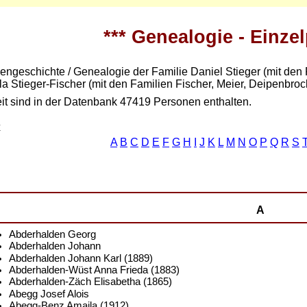
*** Genealogie - Einze
engeschichte / Genealogie der Familie Daniel Stieger (mit den 
la Stieger-Fischer (mit den Familien Fischer, Meier, Deipenbro
eit sind in der Datenbank 47419 Personen enthalten.
x
A
B
C
D
E
F
G
H
I
J
K
L
M
N
O
P
Q
R
S
A
Abderhalden Georg
Abderhalden Johann
Abderhalden Johann Karl (1889)
Abderhalden-Wüst Anna Frieda (1883)
Abderhalden-Zäch Elisabetha (1865)
Abegg Josef Alois
Abegg-Benz Amaila (1912)