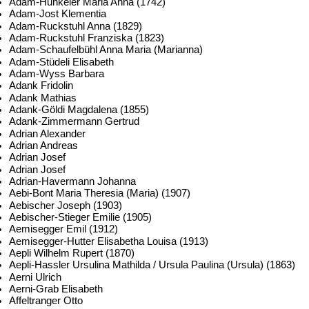
Adam-Hunkeler Maria Anna (1742)
Adam-Jost Klementia
Adam-Ruckstuhl Anna (1829)
Adam-Ruckstuhl Franziska (1823)
Adam-Schaufelbühl Anna Maria (Marianna)
Adam-Stüdeli Elisabeth
Adam-Wyss Barbara
Adank Fridolin
Adank Mathias
Adank-Göldi Magdalena (1855)
Adank-Zimmermann Gertrud
Adrian Alexander
Adrian Andreas
Adrian Josef
Adrian Josef
Adrian-Havermann Johanna
Aebi-Bont Maria Theresia (Maria) (1907)
Aebischer Joseph (1903)
Aebischer-Stieger Emilie (1905)
Aemisegger Emil (1912)
Aemisegger-Hutter Elisabetha Louisa (1913)
Aepli Wilhelm Rupert (1870)
Aepli-Hassler Ursulina Mathilda / Ursula Paulina (Ursula) (1863)
Aerni Ulrich
Aerni-Grab Elisabeth
Affeltranger Otto