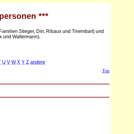
lpersonen ***
Familien Stieger, Dirr, Ribaux und Tinembart) und
ck und Waltermann).
T
U
V
W
X
Y
Z
andere
Top