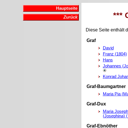
Hauptseite
*** 
Zurück
Diese Seite enthält d
Graf
David
Franz (1804)
Hans
Johannes (Jo
Konrad Johan
Graf-Baumgartner
Maria Pia (Ma
Graf-Dux
Maria Joseph
(Josephina) 
Graf-Ebnöther