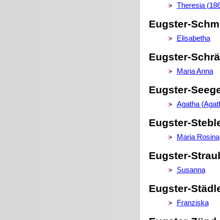
Theresia (18
Eugster-Schm
Elisabetha
Eugster-Schrä
Maria Anna
Eugster-Seeg
Agatha (Agat
Eugster-Stebl
Maria Rosina
Eugster-Strau
Susanna
Eugster-Städl
Franziska