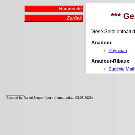
Hauptseite
*** Ge
Zurück
Diese Seite enthält d
Anadour
Peynirian
Anadour-Ribaux
Eugénie Math
__________
Created by Daniel Stieger (last schema update 03.08.2026)